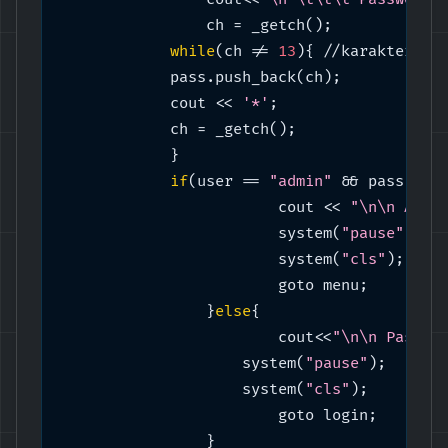
		ch = _getch();

while
(ch != 
13
){ //karakter 
13
	    pass.push_back(ch);

	    cout << 
'*'
;

	    ch = _getch();

	    }

if
(user == 
"admin"
 && pass == 
			cout << 
"\n\n Anda
			system(
"pause"
);

			system(
"cls"
);

			goto menu;

		}
else
{

			cout<<
"\n\n Passwo
	   	    system(
"pause"
);

	   	    system(
"cls"
);

		 	goto login;

		}
