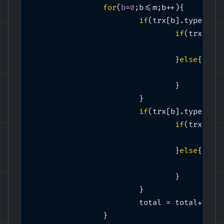
for
(
b
=
0
;b<=m;b++){

if
(trx[b].type == 
if
(trx[b].
			
				}
else
{

			
				}

			}

if
(trx[b].type == 
if
(trx[b].
			
				}
else
{

			
				}

			}

			total = total+trx[b].biaya;

		}
