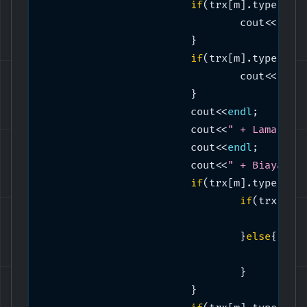
if
(trx[m].type == 
				cout<<
"mot
			}

if
(trx[m].type == 
				cout<<
"mob
			}

			cout<<
endl
;

			cout<<
" + Lama Par
			cout<<
endl
;

			cout<<
if
(trx[m].type == 
if
(trx[m].
			
				}
else
{

			
				}

			}
