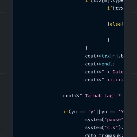
if
(trx[m].type == 
if
(trx[m].
			
				}
else
{

			
				}

			}

			cout<<
trx
[m].biaya;
			cout<<
endl
;

			cout<<
			cout<<
" ++++++++++
		cout<<
" Tambah Lagi ? (y/n
if
(yn == 
'y'
||yn == 
'Y'
){

			system(
"pause"
);

			system(
"cls"
);

			goto trxmasuk;
