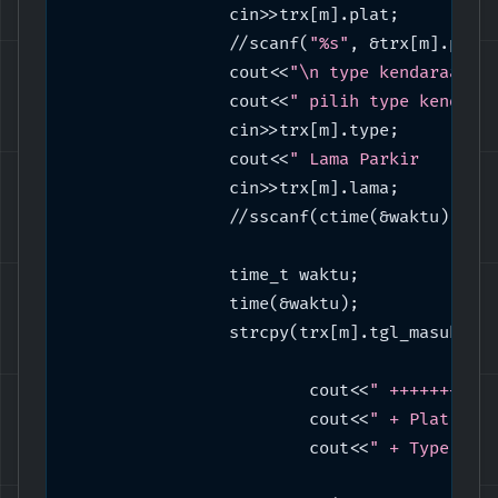
		cin>>trx[m].plat;

		//scanf(
"%s"
, &trx[m].plat,
		cout<<
"\n type kendaraan :
		cout<<
" pilih type kendara
		cin>>trx[m].type;

		cout<<
" Lama Parkir	: 
		cin>>trx[m].lama;

		//sscanf(ctime(&waktu), 
"%
		time_t waktu;	

		time(&waktu);

		strcpy(trx[m].tgl_masuk,ctime(&waktu));

			cout<<
" ++++++++++
			cout<<
			cout<<