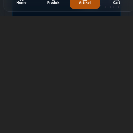
Home
Produk
Artikel
Cart
			cout<<
" ++++++++++
		}

			system(
"pause"
);

			system(
"cls"
);

			goto menu;

	}

else
if
(pil == 
3
)

	{

		cout<<
"\n\n -- Anda Telah 
		system(
"pause"
);

		system(
"cls"
);

		goto login;

	}

else
	{

		cout<<
"\n\n -- pilihan tid