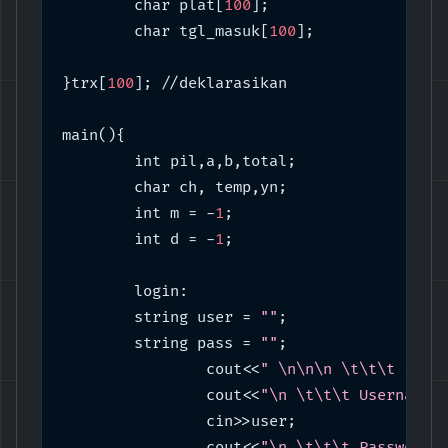
	char plat[
100
];

	char tgl_masuk[
100
];

}trx[
100
]; //deklarasikan

main(){

	int pil,a,b,total;

	char ch, temp,yn;

	int m = -
1
; 

	int d = -
1
; 

	login:

	string user = 
""
;

	string pass = 
""
;

		cout<<
" \n\n\n \t\t\t ----
		cout<<
"\n \t\t\t Username 
		cin>>user;

		cout<<
"\n \t\t\t Password 