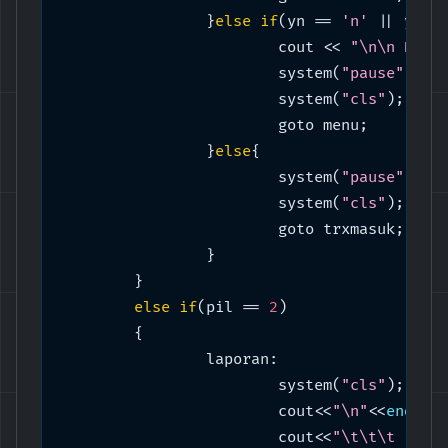
		}
else
if
(yn == 
'n'
 || yn =
			cout << 
"\n\n Data
			system(
"pause"
);

			system(
"cls"
);

			goto menu;

		}
else
{

			system(
"pause"
);

			system(
"cls"
);

			goto trxmasuk;

		}

	}

else
if
(pil == 
2
)

	{

		laporan:

			system(
"cls"
);

			cout<<
"\n"
<<
endl
;

			cout<<
"\t\t\t ----