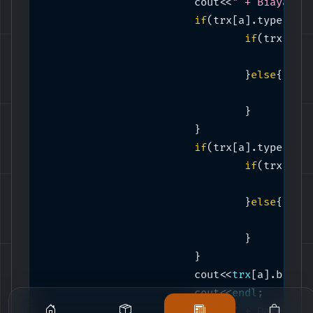
			cout<<
if
(trx[a].type == 
if
(trx[a].
			
				}
else
{

			
				}

			}

if
(trx[a].type == 
if
(trx[a].
			
				}
else
{

			
				}

			}

			cout<<
trx
[a].biaya;
			cout<<
endl
;

			cout<<