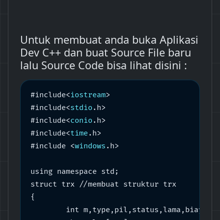
Untuk membuat anda buka Aplikasi
Dev C++ dan buat Source File baru
lalu Source Code bisa lihat disini :
#include<
iostream
>

#include<
stdio
.h>

#include<
conio
.h>

#include<
time
.h>

#include <
windows
.h>

using namespace std;

struct trx //membuat struktur trx

{

	int m,type,pil,status,lama,biaya;
