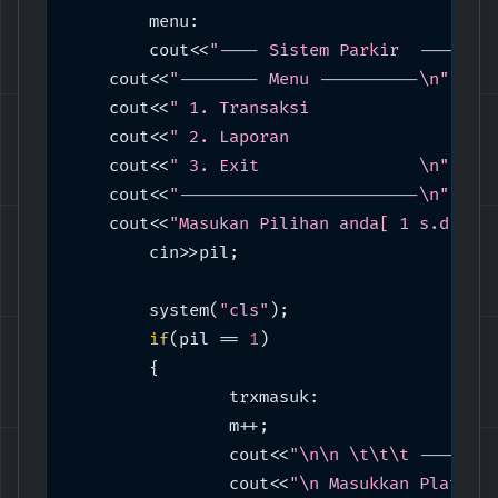
	menu:

	cout<<
"---- Sistem Parkir  ----"
<<
    cout<<
"-------- Menu ----------\n"
;

    cout<<
" 1. Transaksi	       \n"
;
    cout<<
" 2. Laporan 		       \n"
;
    cout<<
" 3. Exit                \n"
;

    cout<<
"------------------------\n"
;

    cout<<
"Masukan Pilihan anda[ 1 s.d. 3 
	cin>>pil;

	system(
"cls"
);

if
(pil == 
1
)

	{

		trxmasuk:

		m++;

		cout<<
"\n\n \t\t\t -------
		cout<<
"\n Masukkan Plat : 