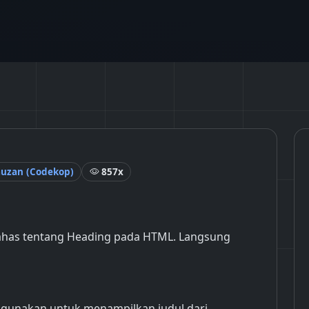
auzan (Codekop)
857x
mbahas tentang Heading pada HTML. Langsung
gunakan untuk menampilkan judul dari