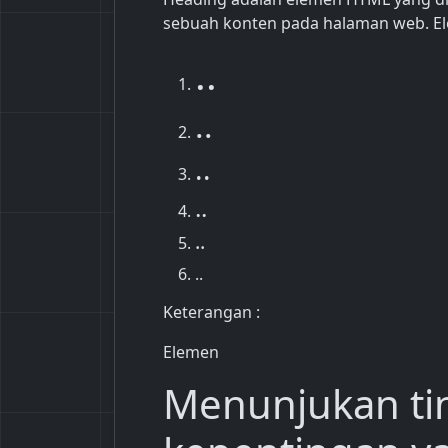
sebuah konten pada halaman web. Ele
..
..
..
..
..
..
Keterangan :
Elemen
Menunjukan ti