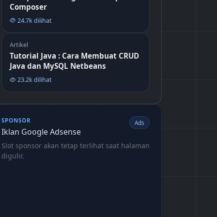
Composer
24.7k dilihat
Artikel
Tutorial Java : Cara Membuat CRUD
Java dan MySQL Netbeans
23.2k dilihat
SPONSOR
Ads
Iklan Google Adsense
Slot sponsor akan tetap terlihat saat halaman
digulir.