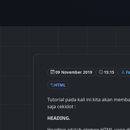
09 November 2019
15:15
F
HTML
Tutorial pada kali ini kita akan me
saja cekidot :
HEADING.
Heading adalah elemen HTML yang di