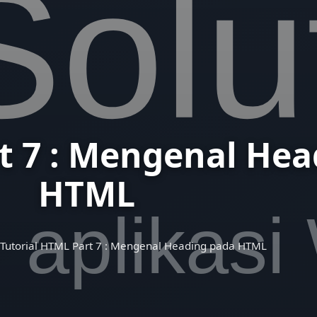
t 7 : Mengenal He
HTML
Tutorial HTML Part 7 : Mengenal Heading pada HTML