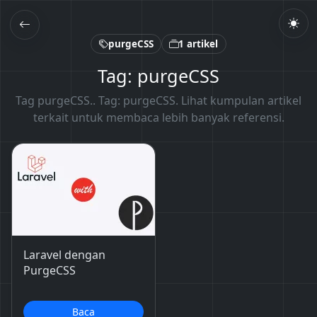
purgeCSS
1 artikel
Tag: purgeCSS
Tag purgeCSS.. Tag: purgeCSS. Lihat kumpulan artikel
terkait untuk membaca lebih banyak referensi.
Laravel dengan
PurgeCSS
Baca