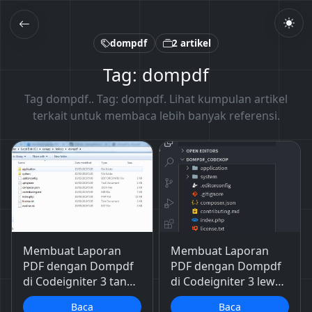
dompdf
2 artikel
Tag: dompdf
Tag dompdf.. Tag: dompdf. Lihat kumpulan artikel
terkait untuk membaca lebih banyak referensi.
Membuat Laporan
Membuat Laporan
PDF dengan Dompdf
PDF dengan Dompdf
di Codeigniter 3 tanpa
di Codeigniter 3 lewat
Composer
composer
Baca
Baca