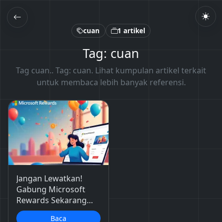
cuan
1 artikel
Tag: cuan
Tag cuan.. Tag: cuan. Lihat kumpulan artikel terkait
untuk membaca lebih banyak referensi.
Jangan Lewatkan!
Gabung Microsoft
Rewards Sekarang
&amp; Raih Hingga
Baca